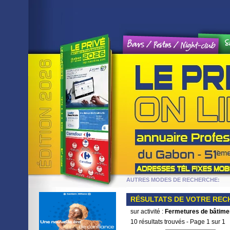
Sports / Jeux et loisirs / Weekend
Hôtels et tourisme
ences
AUTRES MODES DE RECHERCH
RÉSULTATS DE VOTRE RE
sur activité :
Fermetures de bâtime
10 résultats trouvés - Page 1 sur 1