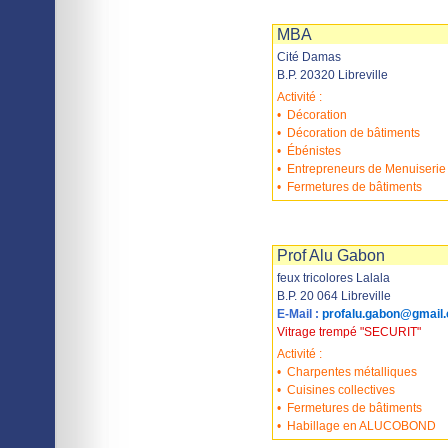
Imprimer
Sauvegarder
MBA
Cité Damas
B.P. 20320 Libreville
Activité :
•
Décoration
•
Décoration de bâtiments
•
Ébénistes
•
Entrepreneurs de Menuiserie
•
Fermetures de bâtiments
Imprimer
Sauvegarder
Prof Alu Gabon
feux tricolores Lalala
B.P. 20 064 Libreville
E-Mail :
profalu.gabon@gmail
Vitrage trempé "SECURIT"
Activité :
•
Charpentes métalliques
•
Cuisines collectives
•
Fermetures de bâtiments
•
Habillage en ALUCOBOND