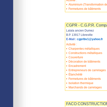
Activité :
•
Aluminium (Transformation de
•
Fermetures de bâtiments
Imprimer
Sauvegarder
CGPR - C.G.P.R. Compa
Lalala ancien Dumez
B.P. 13917 Libreville
E-Mail :
cgprlbv1@yahoo.fr
Activité :
•
Charpentes métalliques
•
Constructions métalliques
•
Couverture
•
Décoration de bâtiments
•
Encadrement
•
Entrepreneurs de carrelages
•
Étanchéité
•
Fermetures de bâtiments
•
Isolation thermique
•
Marchands de carrelages
Imprimer
Sauvegarder
FACO CONSTRUCTIO