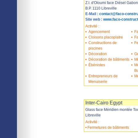
Z.I. d'Oloumi face Diésel Gabon
B.P. 1110 Libreville
E-Mail :
contact@faco-constr
Site web :
www.faco-construc
Activité :
•
Agencement
•
Fa
•
Cloisons placoplatre
•
Fa
•
Constructions de
•
Fe
piscines
•
Décoration
•
Gé
•
Décoration de bâtiments
•
Mi
•
Ébénistes
•
Mo
B
•
Entrepreneurs de
•
Mo
Menuiserie
Imprimer
Sauvegarder
Inter-Cairo Egypt
Glass face Méridien montée To
Libreville
Activité :
• Fermetures de bâtiments