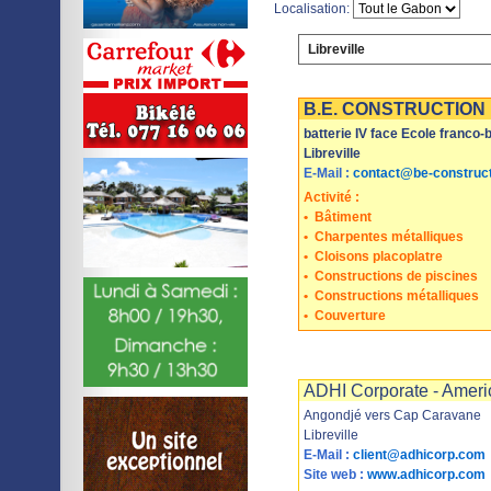
Localisation:
Libreville
Imprimer
Sauvegarder
B.E. CONSTRUCTION
batterie IV face Ecole franco-
Libreville
E-Mail :
contact@be-construct
Activité :
•
Bâtiment
•
Charpentes métalliques
•
Cloisons placoplatre
•
Constructions de piscines
•
Constructions métalliques
•
Couverture
Imprimer
Sauvegarder
ADHI Corporate - Ameri
Angondjé vers Cap Caravane
Libreville
E-Mail :
client@adhicorp.com
Site web :
www.adhicorp.com