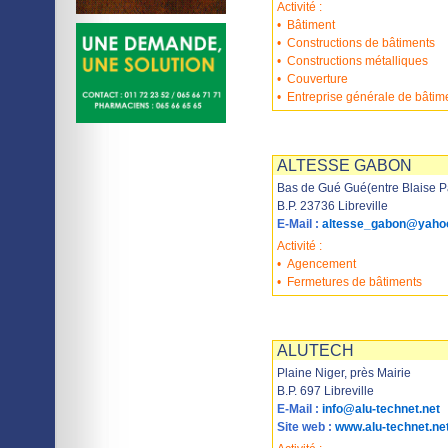
Activité :
•
Bâtiment
•
Constructions de bâtiments
•
Constructions métalliques
•
Couverture
•
Entreprise générale de bâtim
Imprimer
Sauvegarder
ALTESSE GABON
Bas de Gué Gué(entre Blaise P
B.P. 23736 Libreville
E-Mail :
altesse_gabon@yahoo
Activité :
•
Agencement
•
Fermetures de bâtiments
Imprimer
Sauvegarder
ALUTECH
Plaine Niger, près Mairie
B.P. 697 Libreville
E-Mail :
info@alu-technet.net
Site web :
www.alu-technet.ne