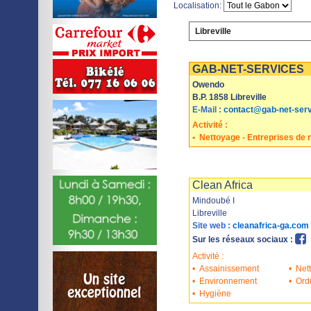
Localisation:
Libreville
Imprimer
Sauvegarder
GAB-NET-SERVICES
Owendo
B.P. 1858 Libreville
E-Mail :
contact@gab-net-ser
Activité :
•
Nettoyage - Entreprises de 
Imprimer
Sauvegarder
Clean Africa
Mindoubé I
Libreville
Site web :
cleanafrica-ga.com
Sur les réseaux sociaux :
Activité :
•
Assainissement
•
Net
•
Environnement
•
Ord
•
Hygiène