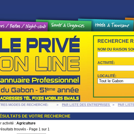
eux et loisirs / Weekend
RECHERCHE R
NOM OU RAISON SO
ACTIVITÉ:
LOCALITÉ:
TRES MODES DE RECHERCHE: >
PAR LISTE DES ENTREPRISES
>
PAR LIST
ÉSULTATS DE VOTRE RECHERCHE
r activité :
Agriculture
résultats trouvés - Page 1 sur 1