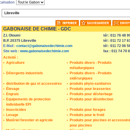
calisation:
Libreville
mprimer
Sauvegarder
Envoyer
GABONAISE DE CHIMIE - GDC
Z.I. Oloumi
tél : 011 76 48 9
B.P. 20375 Libreville
tél : 011 72 17 6
E-Mail :
contact@gabonaisedechimie.com
tél : 011 72 06 5
Site web :
www.gabonaisedechimie.com
fax : 011 74 70 
Activité :
•
Agriculture
•
Produits divers - Produits
métallurgiques
•
Détergents industriels
•
Produits divers - Produits
sidérurgiques
•
distribution de gaz et accessoires
•
produits phyto-sanitaires
•
Élevage
•
Produits pour brasseries
•
Engrais
•
Produits pour désherbage
•
Equipements de protection
•
Produits pour désinfection
individuelle EPI
•
Insecticides
•
Produits pour forages
•
Levage
•
Produits pour le froid
•
Matériel forestier et agricole
•
Produits pour piscines et accessoir
pour piscines