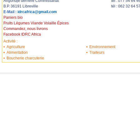
Angondjé derrière Commissariat
tél : 077 54 64 4
B.P. 36191 Libreville
tél : 062 32 64 5
E-Mail :
idrcafrica@gmail.com
Paniers bio
Fruits Légumes Viande Volaille Épices
Commandez, nous livrons
Facebook IDRC Africa
Activité :
•
Agriculture
•
Environnement
•
Alimentation
•
Traiteurs
•
Boucherie charcuterie