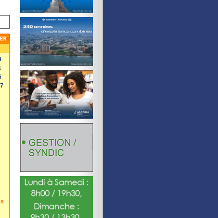
9
1
6
67
es