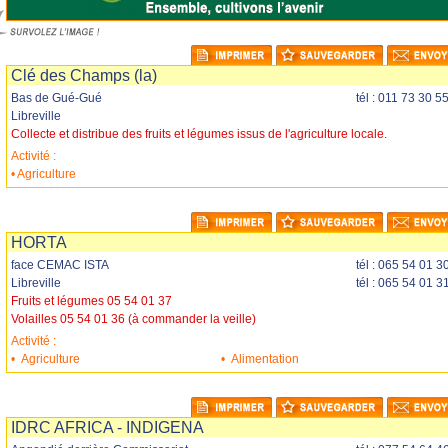
mprimer
Sauvegarder
Envoyer
Clé des Champs (la)
Bas de Gué-Gué
tél : 011 73 30 5
Libreville
Collecte et distribue des fruits et légumes issus de l'agriculture locale.
Activité :
• Agriculture
mprimer
Sauvegarder
Envoyer
HORTA
face CEMAC ISTA
tél : 065 54 01 3
Libreville
tél : 065 54 01 3
Fruits et légumes 05 54 01 37
Volailles 05 54 01 36 (à commander la veille)
Activité :
•
Agriculture
•
Alimentation
mprimer
Sauvegarder
Envoyer
IDRC AFRICA - INDIGENA