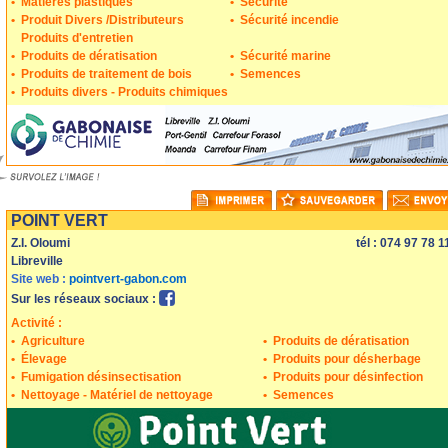
•
Matières plastiques
•
Sécurité
•
Produit Divers /Distributeurs
•
Sécurité incendie
Produits d'entretien
•
Produits de dératisation
•
Sécurité marine
•
Produits de traitement de bois
•
Semences
•
Produits divers - Produits chimiques
mprimer
Sauvegarder
Envoyer
POINT VERT
Z.I. Oloumi
tél : 074 97 78 1
Libreville
Site web :
pointvert-gabon.com
Sur les réseaux sociaux :
Activité :
•
Agriculture
•
Produits de dératisation
•
Élevage
•
Produits pour désherbage
•
Fumigation désinsectisation
•
Produits pour désinfection
•
Nettoyage - Matériel de nettoyage
•
Semences