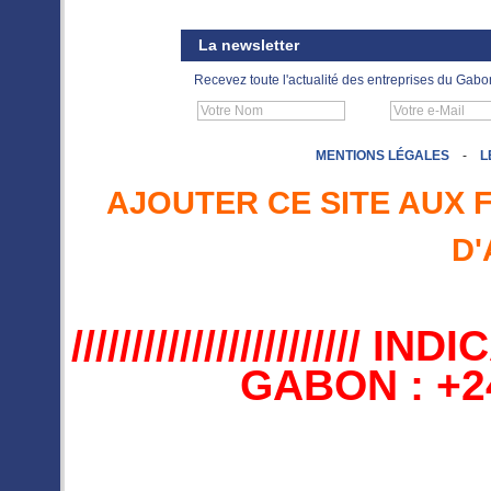
La newsletter
Recevez toute l'actualité des entreprises du Gabo
MENTIONS LÉGALES
-
L
AJOUTER CE SITE AUX 
D'
//////////////////////
GABON : +241 //