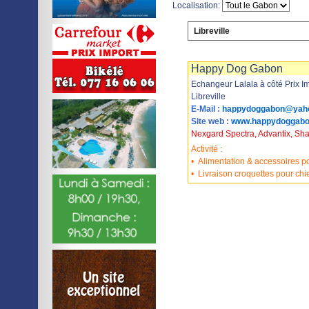
Localisation:
Libreville
Imprimer
Sauvegarder
Happy Dog Gabon
Echangeur Lalala à côté Prix I
Libreville
E-Mail :
happydoggabon@yah
Site web :
www.happydoggabo
Nexgard Spectra, Advantix, S
Activité :
•
Alimentation & accessoires po
•
Livraison croquettes pour chi