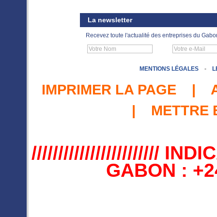
La newsletter
Recevez toute l'actualité des entreprises du Gabo
MENTIONS LÉGALES
-
L
IMPRIMER LA PAGE
|
|
METTRE 
//////////////////////
GABON : +241 //