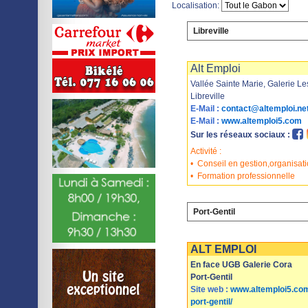
Localisation:
Libreville
Imprimer
Sauvegarder
Alt Emploi
Vallée Sainte Marie, Galerie L
Libreville
E-Mail :
contact@altemploi.ne
E-Mail :
www.altemploi5.com
Sur les réseaux sociaux :
Activité :
•
Conseil en gestion,organisa
•
Formation professionnelle
Port-Gentil
Imprimer
Sauvegarder
ALT EMPLOI
En face UGB Galerie Cora
Port-Gentil
Site web :
www.altemploi5.com
port-gentil/