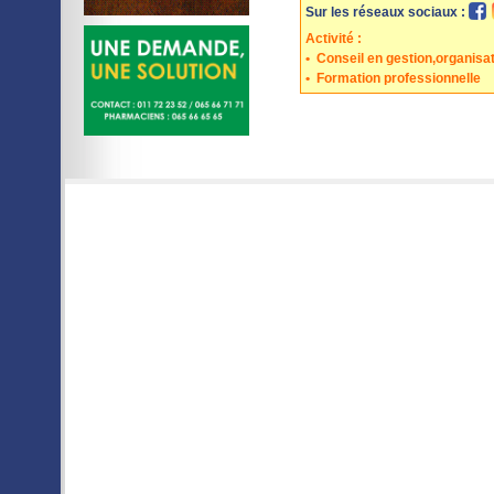
Sur les réseaux sociaux :
Activité :
•
Conseil en gestion,organis
•
Formation professionnelle