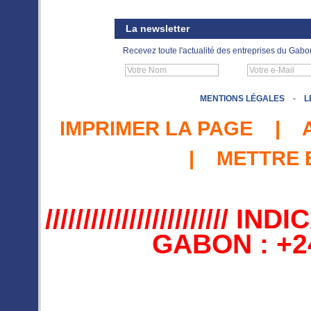
La newsletter
Recevez toute l'actualité des entreprises du Gabo
MENTIONS LÉGALES
-
L
IMPRIMER LA PAGE
|
|
METTRE 
//////////////////////
GABON : +241 //