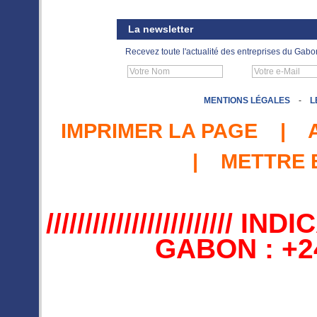
La newsletter
Recevez toute l'actualité des entreprises du Gabo
MENTIONS LÉGALES
-
L
IMPRIMER LA PAGE
|
|
METTRE 
//////////////////////
GABON : +241 //