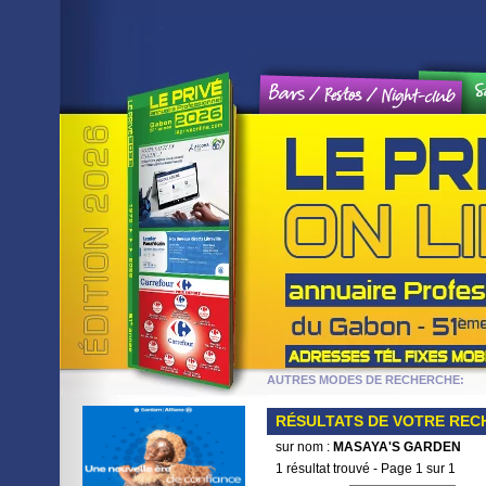
Sports / Jeux et loisirs / Weekend
Hôtels et tourisme
ences
AUTRES MODES DE RECHERCH
RÉSULTATS DE VOTRE RE
sur nom :
MASAYA'S GARDEN
1 résultat trouvé - Page 1 sur 1