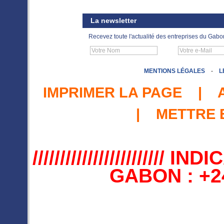
La newsletter
Recevez toute l'actualité des entreprises du Gabo
MENTIONS LÉGALES
-
L
IMPRIMER LA PAGE
|
|
METTRE 
//////////////////////
GABON : +241 //