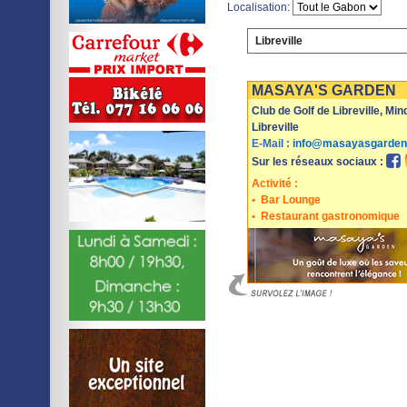
Localisation:
Libreville
Imprimer
Sauvegarder
MASAYA'S GARDEN
Club de Golf de Libreville, Mi
Libreville
E-Mail :
info@masayasgarden
Sur les réseaux sociaux :
Activité :
•
Bar Lounge
•
Restaurant gastronomique