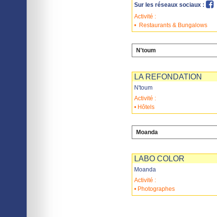
Sur les réseaux sociaux :
Activité :
•
Restaurants & Bungalows
N'toum
Imprimer
Sauvegarder
LA REFONDATION
N'toum
Activité :
• Hôtels
Moanda
Imprimer
Sauvegarder
LABO COLOR
Moanda
Activité :
• Photographes
Imprimer
Sauvegarder