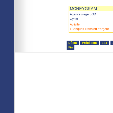
Imprimer
Sauvegarder
MONEYGRAM
Agence siège BGD
Oyem
Activité :
• Banques Transfert d'argent
Début
Précédent
144
Fin