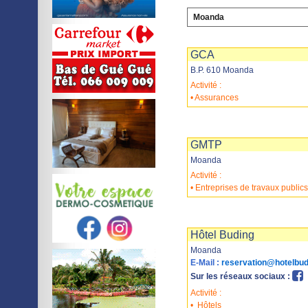
Moanda
Imprimer
Sauvegarder
GCA
B.P. 610 Moanda
Activité :
• Assurances
Imprimer
Sauvegarder
GMTP
Moanda
Activité :
• Entreprises de travaux publics
Imprimer
Sauvegarder
Hôtel Buding
Moanda
E-Mail :
reservation@hotelbu
Sur les réseaux sociaux :
Activité :
•
Hôtels