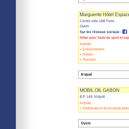
Imprimer
Sauvegarder
Marguerite Hôtel Espac
Centre-ville côté Foire
Oyem
Sur les réseaux sociaux :
Hôtel avec Salle de sport et esp
Activité :
•
Evènementiel
•
Hôtels
•
Piscines
N'djolé
Imprimer
Sauvegarder
MOBIL OIL GABON
B.P. 149. N'djolé
Activité :
•
Distributeurs de produits pétro
Oyem