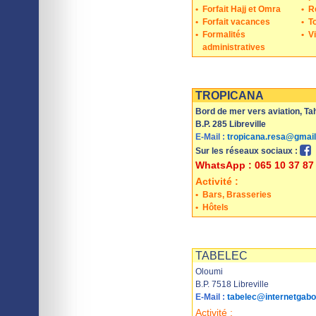
•
Forfait Hajj et Omra
•
R
•
Forfait vacances
•
T
•
Formalités
•
V
administratives
Imprimer
Sauvegarder
TROPICANA
Bord de mer vers aviation, Tah
B.P. 285 Libreville
E-Mail :
tropicana.resa@gmai
Sur les réseaux sociaux :
WhatsApp : 065 10 37 87
Activité :
•
Bars, Brasseries
•
Hôtels
Imprimer
Sauvegarder
TABELEC
Oloumi
B.P. 7518 Libreville
E-Mail :
tabelec@internetgab
Activité :