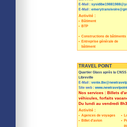
E-Mail :
sysidibe19881988@ya
E-Mail :
emerytransivoire@gm
Activité :
•
Bâtiment
•
BTP
•
Constructions de bâtiments
•
Entreprise générale de
bâtiment
Imprimer
Sauvegarder
TRAVEL POINT
Quartier Glass après la CNSS
Libreville
E-Mail :
vente.lbv@newtravelp
Site web :
www.newtravelpoin
Nos services : Billets d'
véhicules, forfaits vacanc
Du lundi au vendredi 8h3
Activité :
•
Agences de voyages
•
L
•
Billet d'avion
•
P
pa