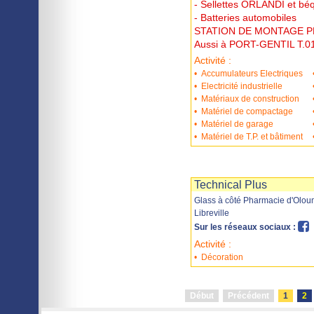
- Sellettes ORLANDI et b
- Batteries automobiles
STATION DE MONTAGE P
Aussi à PORT-GENTIL T.0
Activité :
•
Accumulateurs Electriques
•
Electricité industrielle
•
Matériaux de construction
•
Matériel de compactage
•
Matériel de garage
•
Matériel de T.P. et bâtiment
Imprimer
Sauvegarder
Technical Plus
Glass à côté Pharmacie d'Olou
Libreville
Sur les réseaux sociaux :
Activité :
•
Décoration
Début
Précédent
1
2