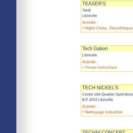
TEASER'S
Tahiti
Libreville
Activité :
• Night-Clubs, Discothèque
Imprimer
Sauvegarder
Tech Gabon
Libreville
Activité :
•
Forage hydraulique
Imprimer
Sauvegarder
TECH NICKEL'S
Centre ville Quartier Saint Beno
B.P. 3033 Libreville
Activité :
• Nettoyage industriel
Imprimer
Sauvegarder
TECHNI CONCEPT