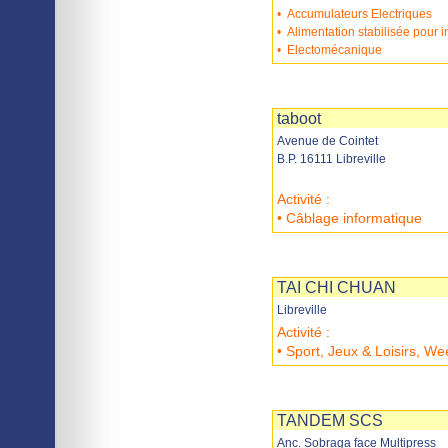
•
Accumulateurs Electriques
•
Alimentation stabilisée pour 
•
Electomécanique
Imprimer
Sauvegarder
taboot
Avenue de Cointet
B.P. 16111 Libreville
Activité :
• Câblage informatique
Imprimer
Sauvegarder
TAI CHI CHUAN
Libreville
Activité :
• Sport, Jeux & Loisirs, W
Imprimer
Sauvegarder
TANDEM SCS
Anc. Sobraga face Multipress