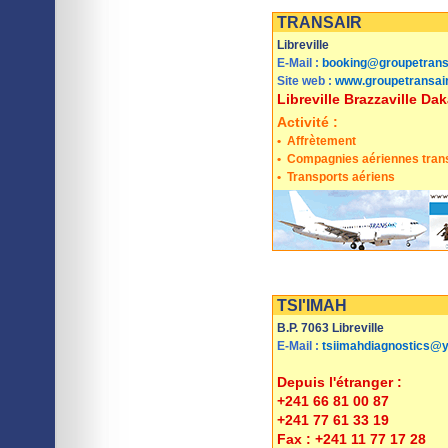
Imprimer
Sauvegarder
TRANSAIR
Libreville
E-Mail :
booking@groupetrans
Site web :
www.groupetransair
Libreville Brazzaville D
Activité :
•
Affrètement
•
Compagnies aériennes trans
•
Transports aériens
Imprimer
Sauvegarder
TSI'IMAH
B.P. 7063 Libreville
E-Mail :
tsiimahdiagnostics@y
Depuis l'étranger :
+241 66 81 00 87
+241 77 61 33 19
Fax : +241 11 77 17 28