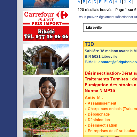
A
|
B
|
C
|
D
|
E
|
F
|
G
|
H
|
I
|
J
|
K
|
L
120 résultats trouvés - Page 1 sur 6
Vous pouvez également sélectionner une
Libreville
Imprimer
Sauvegarder
T3D
Sablière 3è maison avant la M
B.P. 5021 Libreville
E-Mail :
contact@t3dgabon.c
Désinsectisation-Dérati
Traitements Termites : de
Fumigation des stocks al
Norme NIMP15
Activité :
•
Assainissement
•
Charpentes en bois (Traitem
•
Débouchage
•
Désinfection
•
Désinsectisation
•
Entreprises de dératisation