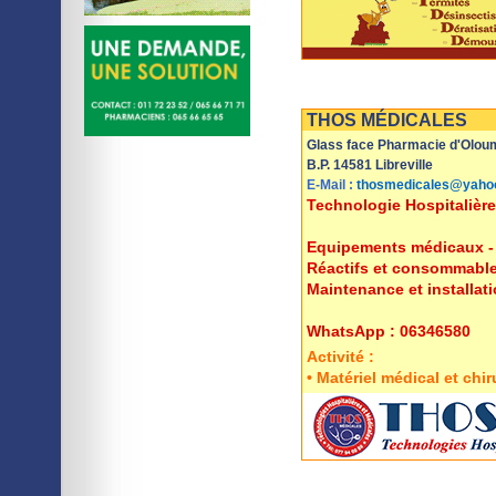
Imprimer
Sauvegarder
THOS MÉDICALES
Glass face Pharmacie d'Olou
B.P. 14581 Libreville
E-Mail :
thosmedicales@yahoo
Technologie Hospitalière
Equipements médicaux - I
Réactifs et consommabl
Maintenance et installat
WhatsApp : 06346580
Activité :
• Matériel médical et chir