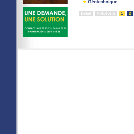
Géotechnique
Début
Précédent
1
2