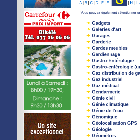
G
A
|
B
|
C
|
D
|
E
|
F
|
|
H
|
I
|
Vous pouvez également sélectionner une
Gadgets
Galeries d'art
Garages
Garderie
Gardes meubles
Gardiennage
Gastro-Entérologie
Gastro-entérologie (u
Gaz distribution de g
Gaz industriel
Gaz médical
Gendarmerie
Génie civil
Génie climatique
Génie de l'eau
Génomique
Géolocalisation GPS
Géologie
Géomètres