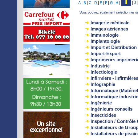
I
A
|
B
|
C
|
D
|
E
|
F
|
G
|
H
|
|
J
Vous pouvez également sélectionner une
Imagerie médicale
Images aériennes
Immunologie
Implantologie
Import et Distribution
Import-Export
Imprimeurs imprimeri
Industrie
Infectiologie
Infirmiers - Infirmière
Infographie
Informatique (Matériel
Informatique industrie
Ingénierie
Ingénieurs conseils
Insecticides
Inspection / Contrôle
Installateurs de Grou
Installateurs de pisci